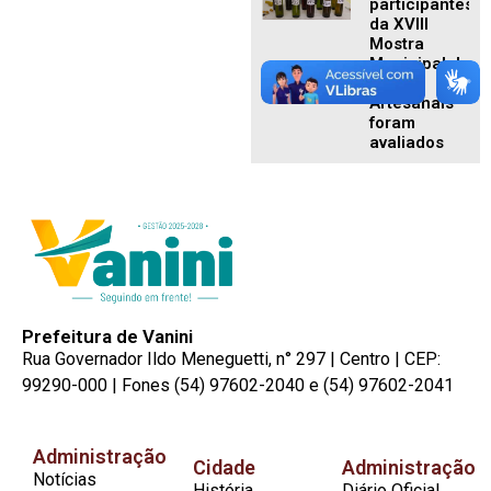
participantes
da XVIII
Mostra
Municipal de
Vinhos
Artesanais
foram
avaliados
Prefeitura de Vanini
Rua Governador Ildo Meneguetti, n° 297 | Centro | CEP:
99290-000 | Fones (54) 97602-2040 e (54) 97602-2041
Administração
Cidade
Administração
Notícias
História
Diário Oficial