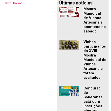
Últimas notícias
retif
Baixar
Mostra
Municipal
de Vinhos
Artesanais
acontece no
sábado
Vinhos
participantes
da XVIII
Mostra
Municipal de
Vinhos
Artesanais
foram
avaliados
Concurso
de
Soberanas
está com
inscrições
abertas