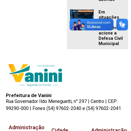
Em
situações
de
emergência,
acione a
Defesa Civil
Municipal
Prefeitura de Vanini
Rua Governador Ildo Meneguetti, n° 297 | Centro | CEP:
99290-000 | Fones (54) 97602-2040 e (54) 97602-2041
Administração
Cidade
Administração