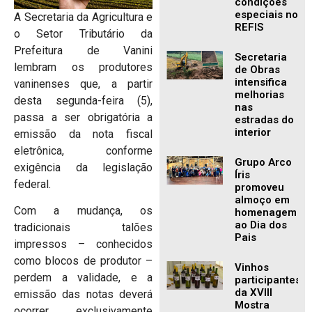
condições
especiais no
A
Secretaria da Agricultura e
REFIS
o Setor Tributário da
Prefeitura de Vanini
Secretaria
lembram os produtores
de Obras
intensifica
vaninenses que, a partir
melhorias
desta segunda-feira (5),
nas
passa a ser obrigatória a
estradas do
interior
emissão da nota fiscal
eletrônica, conforme
Grupo Arco
exigência da legislação
Íris
federal.
promoveu
almoço em
Com a mudança, os
homenagem
ao Dia dos
tradicionais talões
Pais
impressos – conhecidos
como blocos de produtor –
Vinhos
perdem a validade, e a
participantes
da XVIII
emissão das notas deverá
Mostra
ocorrer exclusivamente