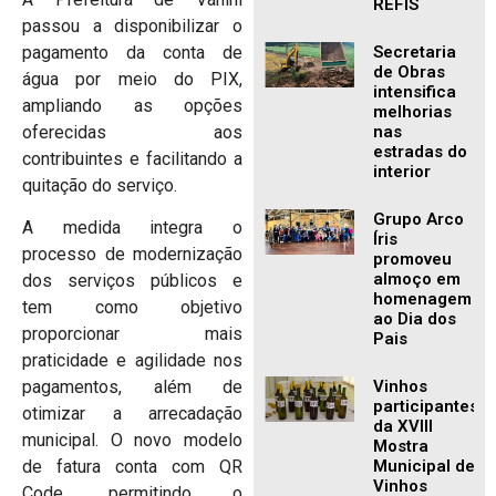
REFIS
passou a disponibilizar o
pagamento da conta de
Secretaria
de Obras
água por meio do PIX,
intensifica
ampliando as opções
melhorias
oferecidas aos
nas
estradas do
contribuintes e facilitando a
interior
quitação do serviço.
Grupo Arco
A medida integra o
Íris
processo de modernização
promoveu
almoço em
dos serviços públicos e
homenagem
tem como objetivo
ao Dia dos
proporcionar mais
Pais
praticidade e agilidade nos
Vinhos
pagamentos, além de
participantes
otimizar a arrecadação
da XVIII
municipal. O novo modelo
Mostra
Municipal de
de fatura conta com QR
Vinhos
Code, permitindo o