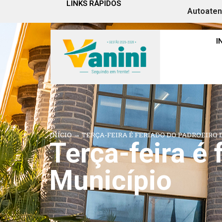
LINKS RÁPIDOS
Autoate
I
INÍCIO
→
TERÇA-FEIRA É FERIADO DO PADROEIRO 
Terça-feira é 
Município