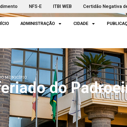
ndimento
NFS-E
ITBI WEB
Certidão Negativa d
NÍCIO
ADMINISTRAÇÃO
CIDADE
PUBLICAÇ
DO MUNICÍPIO
feriado do Padroei