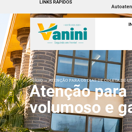
LINKS RÁPIDOS
Autoate
I
INÍCIO
→
ATENÇÃO PARA OS DIAS DE COLETA DE 
Atenção para o
volumoso e ga