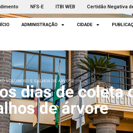
ndimento
NFS-E
ITBI WEB
Certidão Negativa d
NÍCIO
ADMINISTRAÇÃO
CIDADE
PUBLICAÇ
LIXO VOLUMOSO E GALHOS DE ÁRVORE
s dias de coleta d
lhos de árvore