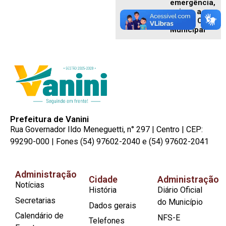
emergência,
acione a
Defesa Civil
Municipal
Prefeitura de Vanini
Rua Governador Ildo Meneguetti, n° 297 | Centro | CEP:
99290-000 | Fones (54) 97602-2040 e (54) 97602-2041
Administração
Cidade
Administração
Notícias
História
Diário Oficial
Secretarias
do Município
Dados gerais
Calendário de
NFS-E
Telefones