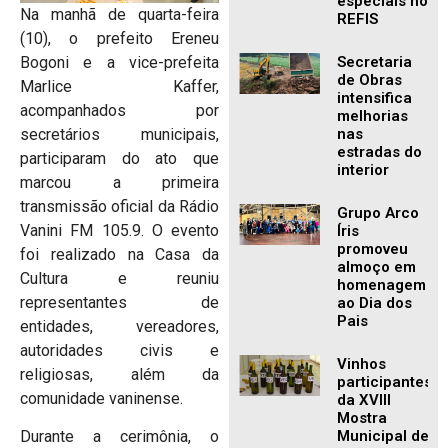
especiais no
Na manhã de quarta-feira
REFIS
(10), o prefeito Ereneu
Bogoni e a vice-prefeita
Secretaria
de Obras
Marlice Kaffer,
intensifica
acompanhados por
melhorias
secretários municipais,
nas
estradas do
participaram do ato que
interior
marcou a primeira
transmissão oficial da Rádio
Grupo Arco
Vanini FM 105.9. O evento
Íris
promoveu
foi realizado na Casa da
almoço em
Cultura e reuniu
homenagem
representantes de
ao Dia dos
Pais
entidades, vereadores,
autoridades civis e
Vinhos
religiosas, além da
participantes
comunidade vaninense.
da XVIII
Mostra
Municipal de
Durante a cerimônia, o