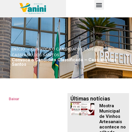
PUBLICAÇÕES OFICIAIS
INÍCIO
→
CONVOCA O CANDIDATO CLASSIFICADO –
CASSIANO DOS SANTOS
Convoca o Candidato Classificado – Cassiano dos
Santos
Últimas notícias
Baixar
Mostra
Municipal
de Vinhos
Artesanais
acontece no