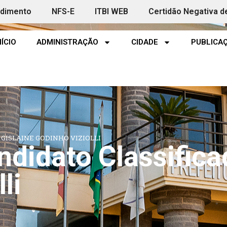
ndimento
NFS-E
ITBI WEB
Certidão Negativa d
NÍCIO
ADMINISTRAÇÃO
CIDADE
PUBLICAÇ
GISLAINE GODINHO VIZIOLLI
didato Classifica
li