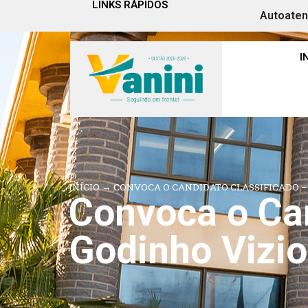
LINKS RÁPIDOS
Autoate
I
INÍCIO
→
CONVOCA O CANDIDATO CLASSIFICADO – 
Convoca o Can
Godinho Viziol