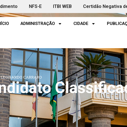
ndimento
NFS-E
ITBI WEB
Certidão Negativa d
NÍCIO
ADMINISTRAÇÃO
CIDADE
PUBLICAÇ
– LEONARDO CARRARO
didato Classific