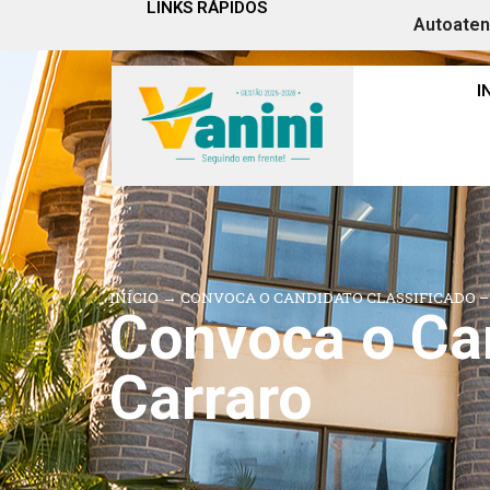
LINKS RÁPIDOS
Autoate
I
INÍCIO
→
CONVOCA O CANDIDATO CLASSIFICADO 
Convoca o Can
Carraro