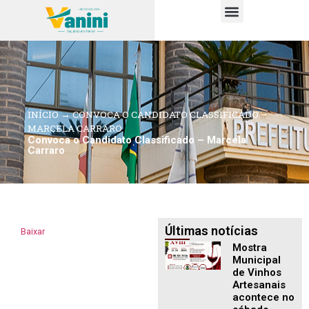
PUBLICAÇÕES OFICIAIS
INÍCIO
→
CONVOCA O CANDIDATO CLASSIFICADO –
MARCELA CARRARO
Convoca o Candidato Classificado – Marcela
Carraro
Últimas notícias
Baixar
Mostra
Municipal
de Vinhos
Artesanais
acontece no