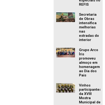
especiais no
REFIS
Secretaria
de Obras
intensifica
melhorias
nas
estradas do
interior
Grupo Arco
Íris
promoveu
almoço em
homenagem
ao Dia dos
Pais
Vinhos
participantes
da XVIII
Mostra
Municipal de