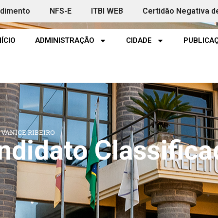
ndimento
NFS-E
ITBI WEB
Certidão Negativa d
NÍCIO
ADMINISTRAÇÃO
CIDADE
PUBLICAÇ
VANICE RIBEIRO
didato Classifica