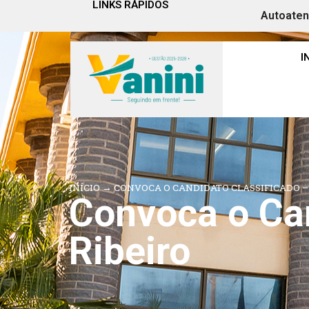
LINKS RÁPIDOS
Autoate
I
INÍCIO
→
CONVOCA O CANDIDATO CLASSIFICADO – 
Convoca o Can
Ribeiro