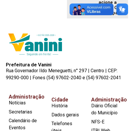
acione a
Defesa Civil
Municipal
Prefeitura de Vanini
Rua Governador Ildo Meneguetti, n° 297 | Centro | CEP:
99290-000 | Fones (54) 97602-2040 e (54) 97602-2041
Administração
Cidade
Administração
Notícias
História
Diário Oficial
Secretarias
do Município
Dados gerais
Calendário de
NFS-E
Telefones
Eventos
úteis
ITBI Web