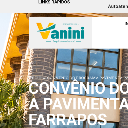
LINKS RÁPIDOS
Autoate
I
INÍCIO
→
CONVÊNIO DO PROGRAMA PAVIMENTA PA
CONVÊNIO D
A PAVIMENTA
FARRAPOS