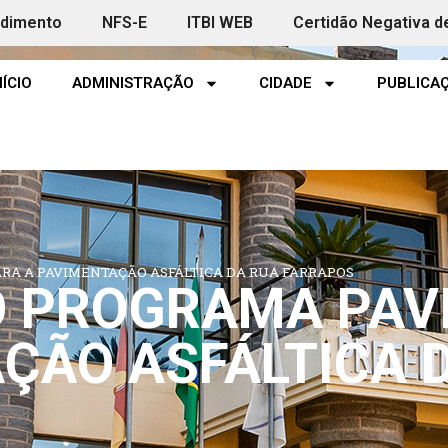
ndimento
NFS-E
ITBI WEB
Certidão Negativa d
NÍCIO
ADMINISTRAÇÃO
CIDADE
PUBLICAÇ
RA A PAVIMENTAÇÃO ASFÁLTICA DA RUA FARRAPOS
O PROGRAMA PAV
ÇÃO ASFÁLTICA 