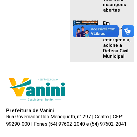
inscrições
abertas
Em
situações
de
emergência,
acione a
Defesa Civil
Municipal
Prefeitura de Vanini
Rua Governador Ildo Meneguetti, n° 297 | Centro | CEP:
99290-000 | Fones (54) 97602-2040 e (54) 97602-2041