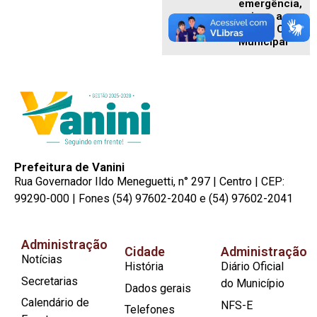
emergência,
acione a
Defesa Civil
Municipal
Prefeitura de Vanini
Rua Governador Ildo Meneguetti, n° 297 | Centro | CEP:
99290-000 | Fones (54) 97602-2040 e (54) 97602-2041
Administração
Cidade
Administração
Notícias
História
Diário Oficial
Secretarias
do Município
Dados gerais
Calendário de
NFS-E
Telefones