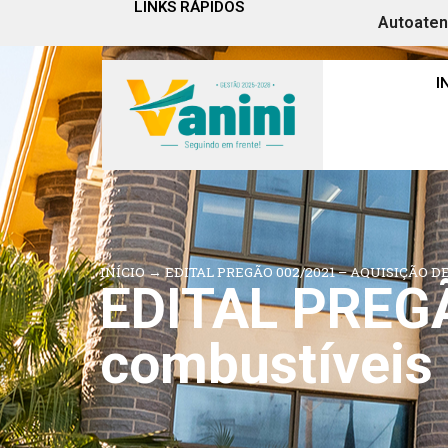
LINKS RÁPIDOS
Autoate
I
INÍCIO
→
EDITAL PREGÃO 002/2021 – AQUISIÇÃO 
EDITAL PREGÃ
combustíveis