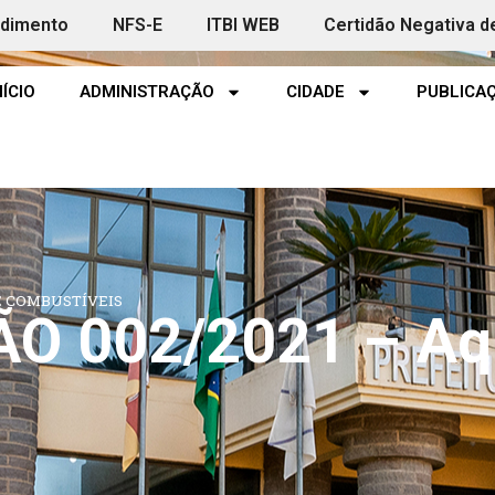
ndimento
NFS-E
ITBI WEB
Certidão Negativa d
NÍCIO
ADMINISTRAÇÃO
CIDADE
PUBLICAÇ
DE COMBUSTÍVEIS
O 002/2021 – Aqu