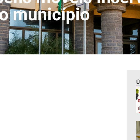
o município
Ú