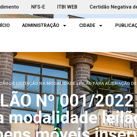
ndimento
NFS-E
ITBI WEB
Certidão Negativa d
NÍCIO
ADMINISTRAÇÃO
CIDADE
PUBLICAÇ
IZAÇÃO DE LICITAÇÃO NA MODALIDADE LEILÃO PARA ALIENAÇÃO D
ILÃO Nº 001/2022 
a modalidade leilã
bens móveis inserv