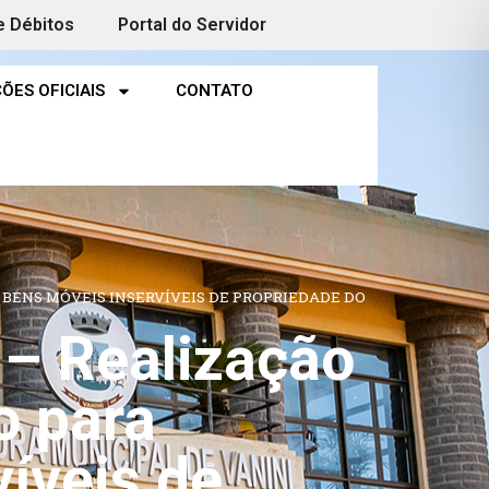
e Débitos
Portal do Servidor
ÕES OFICIAIS
CONTATO
E BENS MÓVEIS INSERVÍVEIS DE PROPRIEDADE DO
– Realização
o para
íveis de