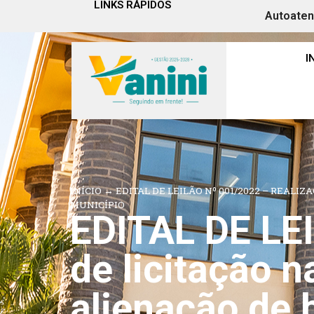
LINKS RÁPIDOS
Autoate
I
INÍCIO
→
EDITAL DE LEILÃO Nº 001/2022 – REAL
MUNICÍPIO
EDITAL DE LE
de licitação n
alienação de 