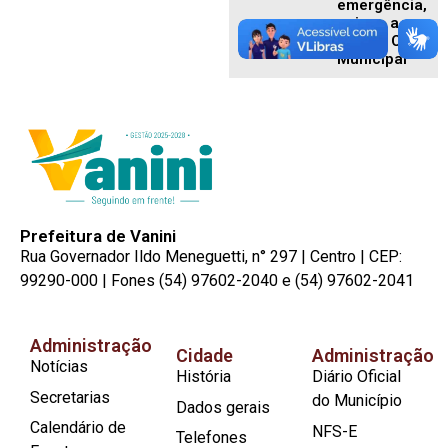
emergência,
acione a
Defesa Civil
Municipal
Prefeitura de Vanini
Rua Governador Ildo Meneguetti, n° 297 | Centro | CEP:
99290-000 | Fones (54) 97602-2040 e (54) 97602-2041
Administração
Cidade
Administração
Notícias
História
Diário Oficial
Secretarias
do Município
Dados gerais
Calendário de
NFS-E
Telefones