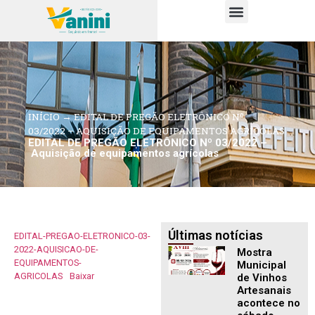
PUBLICAÇÕES OFICIAIS
INÍCIO
→
EDITAL DE PREGÃO ELETRÔNICO Nº
03/2022 – AQUISIÇÃO DE EQUIPAMENTOS AGRÍCOLAS
EDITAL DE PREGÃO ELETRÔNICO Nº 03/2022 –
Aquisição de equipamentos agrícolas
Últimas notícias
EDITAL-PREGAO-ELETRONICO-03-
2022-AQUISICAO-DE-
Mostra
EQUIPAMENTOS-
Municipal
AGRICOLAS
Baixar
de Vinhos
Artesanais
acontece no