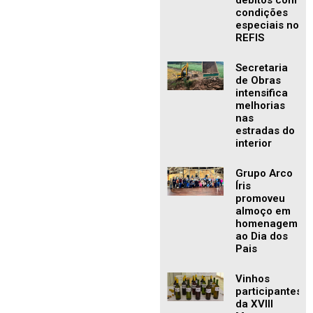
débitos com
condições
especiais no
REFIS
Secretaria
de Obras
intensifica
melhorias
nas
estradas do
interior
Grupo Arco
Íris
promoveu
almoço em
homenagem
ao Dia dos
Pais
Vinhos
participantes
da XVIII