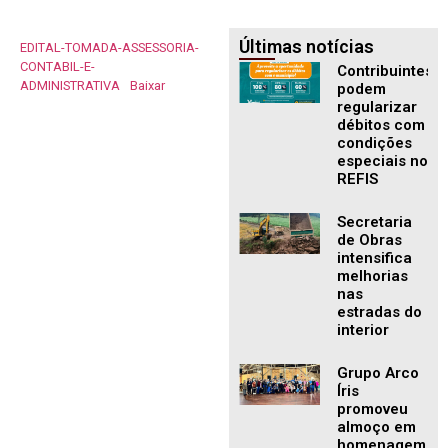
Últimas notícias
EDITAL-TOMADA-ASSESSORIA-
CONTABIL-E-
Contribuintes
ADMINISTRATIVA
Baixar
podem
regularizar
débitos com
condições
especiais no
REFIS
Secretaria
de Obras
intensifica
melhorias
nas
estradas do
interior
Grupo Arco
Íris
promoveu
almoço em
homenagem