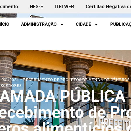
ndimento
NFS-E
ITBI WEB
Certidão Negativa d
NÍCIO
ADMINISTRAÇÃO
CIDADE
PUBLICAÇ
 001/2024 – RECEBIMENTO DE PROJETOS DE VENDA DE GÊNEROS
RNECEDORES
HAMADA PÚBLICA 
ecebimento de Pro
ros alimentícios d