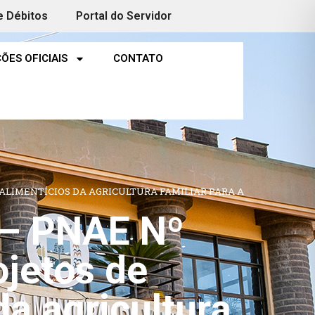
e Débitos
Portal do Servidor
ÕES OFICIAIS
CONTATO
 ALIMENTÍCIOS DA AGRICULTURA FAMILIAR PARA A
– PNAE Nº
jetos de
a agricultura