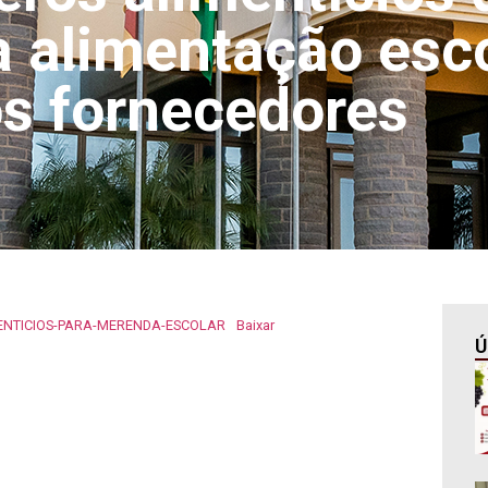
 a alimentação esc
dos fornecedores
ENTICIOS-PARA-MERENDA-ESCOLAR
Baixar
Ú