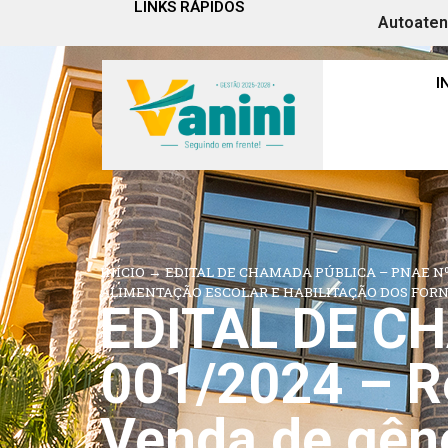
LINKS RÁPIDOS
Autoate
I
INÍCIO
→
EDITAL DE CHAMADA PÚBLICA – PNAE Nº
ALIMENTAÇÃO ESCOLAR E HABILITAÇÃO DOS FO
EDITAL DE C
001/2024 – R
Venda de gêne