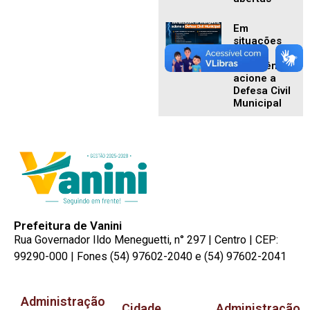
Em
situações
de
emergência,
acione a
Defesa Civil
Municipal
Prefeitura de Vanini
Rua Governador Ildo Meneguetti, n° 297 | Centro | CEP:
99290-000 | Fones (54) 97602-2040 e (54) 97602-2041
Administração
Cidade
Administração