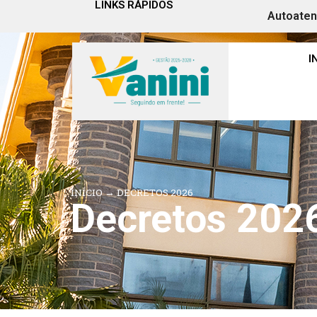
LINKS RÁPIDOS
Autoate
I
INÍCIO
→
DECRETOS 2026
Decretos 202