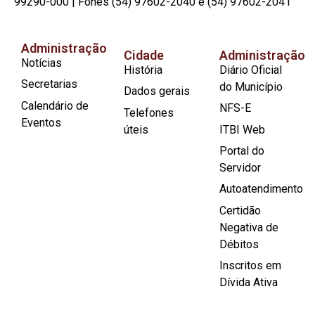
99290-000 | Fones (54) 97602-2040 e (54) 97602-2041
Administração
Cidade
Administração
Notícias
História
Diário Oficial
Secretarias
do Município
Dados gerais
Calendário de
NFS-E
Telefones
Eventos
úteis
ITBI Web
Portal do
Servidor
Autoatendimento
Certidão
Negativa de
Débitos
Inscritos em
Dívida Ativa