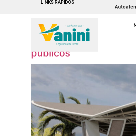
LINKS RÁPIDOS
Autoate
Tag:
cobertura
I
Projetos das obras de
públicos