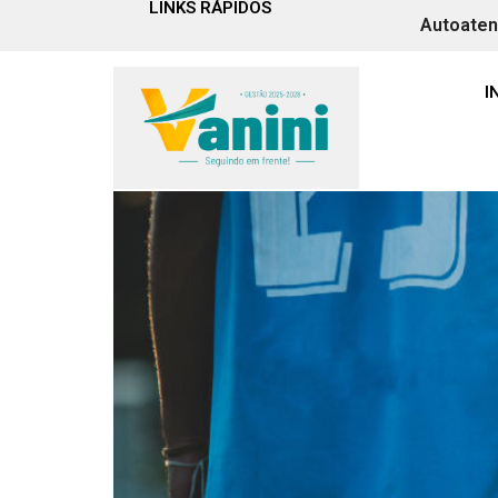
LINKS RÁPIDOS
Autoate
Tag:
esporte
I
Matrículas abertas par