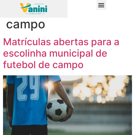
Tag:
futebol de
PUBLICAÇÕES OFICIAIS
campo
Matrículas abertas para a
escolinha municipal de
futebol de campo