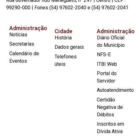
Rua Governador Ildo Meneguetti, n° 297 | Centro | CEP:
99290-000 | Fones (54) 97602-2040 e (54) 97602-2041
Administração
Cidade
Administração
Notícias
História
Diário Oficial
Secretarias
do Município
Dados gerais
Calendário de
NFS-E
Telefones
Eventos
úteis
ITBI Web
Portal do
Servidor
Autoatendimento
Certidão
Negativa de
Débitos
Inscritos em
Dívida Ativa