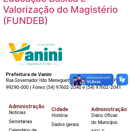
Valorização do Magistério
(FUNDEB)
Prefeitura de Vanini
Rua Governador Ildo Meneguetti, n° 297 | Centro | CEP:
99290-000 | Fones (54) 97602-2040 e (54) 97602-2041
Administração
Cidade
Administração
Notícias
História
Diário Oficial
Secretarias
do Município
Dados gerais
Calendário de