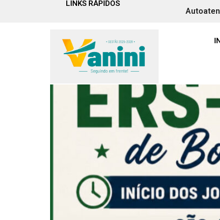
LINKS RÁPIDOS
Autoate
Tag:
competição
I
Sábado será de jogos 