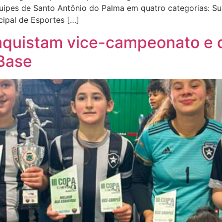
uipes de Santo Antônio do Palma em quatro categorias: Sub
cipal de Esportes […]
nquistam vice-campeonato e d
 Base