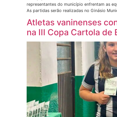
representantes do município enfrentam as eq
As partidas serão realizadas no Ginásio Muni
Atletas vaninenses co
na III Copa Cartola de